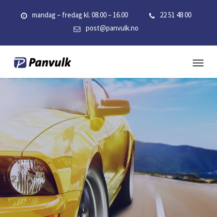
Skip
mandag – fredag kl. 08.00 – 16.00
22 51 48 00
to
post@panvulk.no
main
content
Menu