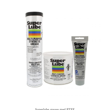
Superlube grease med PTFE