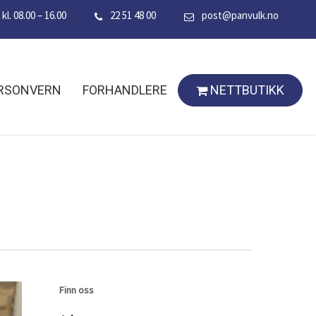
l. 08.00 – 16.00
22 51 48 00
post@panvulk.no
NETTBUTIKK
RSONVERN
FORHANDLERE
Finn oss