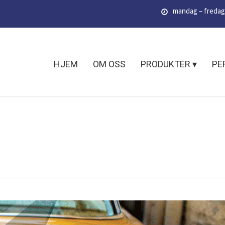
mandag – fredag k
HJEM
OM OSS
PRODUKTER ▾
PE