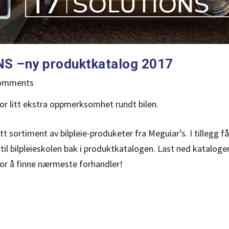
S –ny produktkatalog 2017
omments
 for litt ekstra oppmerksomhet rundt bilen.
t sortiment av bilpleie-produketer fra Meguiar’s. I tillegg få
il bilpleieskolen bak i produktkatalogen. Last ned kataloge
or å finne nærmeste forhandler!