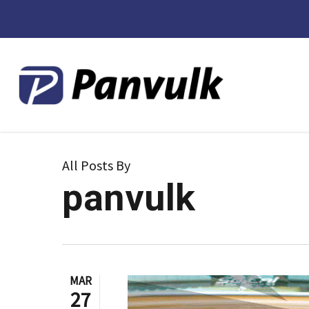
Skip
to
main
content
All Posts By
panvulk
MAR
27