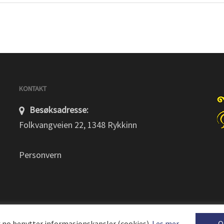
KONTAKT
Besøksadresse:
Folkvangveien 22, 1348 Rykkinn
Personvern
.no benytter informasjonskapsler (cookies).
Les mer
O