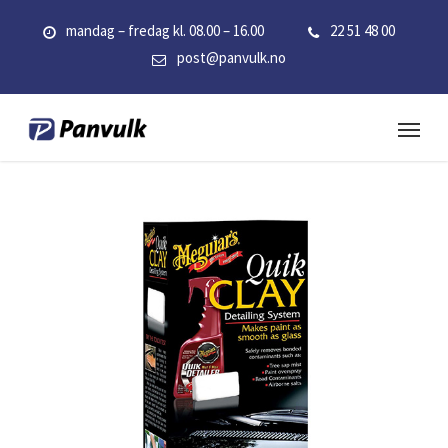
Skip
mandag – fredag kl. 08.00 – 16.00
22 51 48 00
to
post@panvulk.no
main
content
Menu