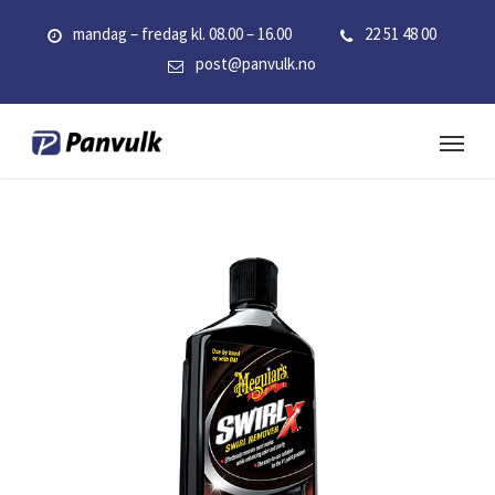
Skip
mandag – fredag kl. 08.00 – 16.00
22 51 48 00
to
post@panvulk.no
main
content
Menu